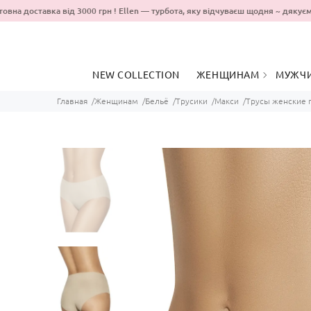
на доставка від 3000 грн ! Ellen — турбота, яку відчуваєш щодня ~ дяк
NEW COLLECTION
ЖЕНЩИНАМ
МУЖЧ
Главная
Женщинам
Бельё
Трусики
Макси
Трусы женские 
ОДЕЖДА ДЛЯ
ОДЕЖ
ПРОГУЛОК
ДОМА
ОДЯГ ДЛЯ ДОМУ ТА
ОДЯГ 
СНУ
ПРОГ
БЕЛЬЁ
БЕЛЬ
КУПАЛЬНИКИ