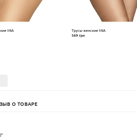
кие MIA
Трусы женские MIA
569 грн
Размер
L
XL
S
M
L
XL
ПИТЬ
КУПИТЬ
ЗЫВ О ТОВАРЕ