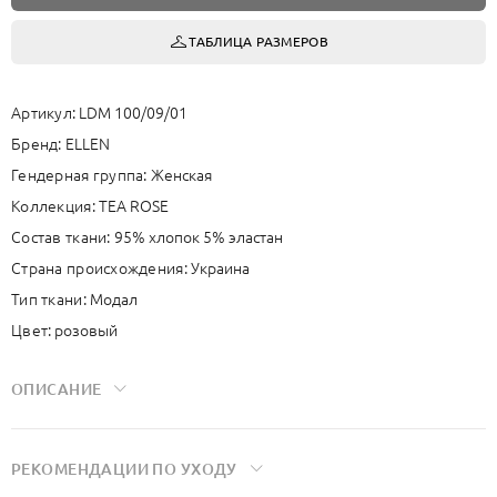
ТАБЛИЦА РАЗМЕРОВ
Артикул:
LDM 100/09/01
Бренд:
ELLEN
Гендерная группа:
Женская
Коллекция:
TEA ROSE
Состав ткани:
95% хлопок 5% эластан
Страна происхождения:
Украина
Тип ткани:
Модал
Цвет:
розовый
ОПИСАНИЕ
Мягкая ткань на основе модала дает исключительно приятные
РЕКОМЕНДАЦИИ ПО УХОДУ
ощущения на теле, имеет шелковистую текстуру и сохраняет