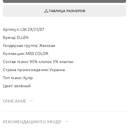
ТАБЛИЦА РАЗМЕРОВ
Артикул:
LSK 29/25/07
Бренд:
ELLEN
Гендерная группа:
Женская
Коллекция:
MISS COLOR
Состав ткани:
95% хлопок 5% эластан
Страна происхождения:
Украина
Тип ткани:
Кулір
Цвет:
зелёный
ОПИСАНИЕ
Благодаря эластану хлопок хорошо тянется, мягко ложится по
РЕКОМЕНДАЦИИ ПО УХОДУ
телу и сохраняет форму после стирки. Ткань обладает