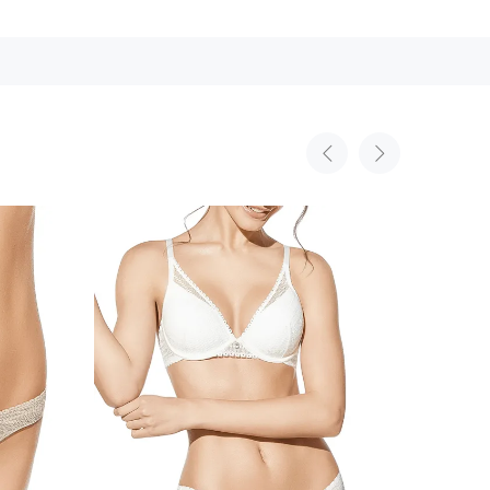
ественной формы;
держки;
вого декольте;
чными деталями;
дый день.