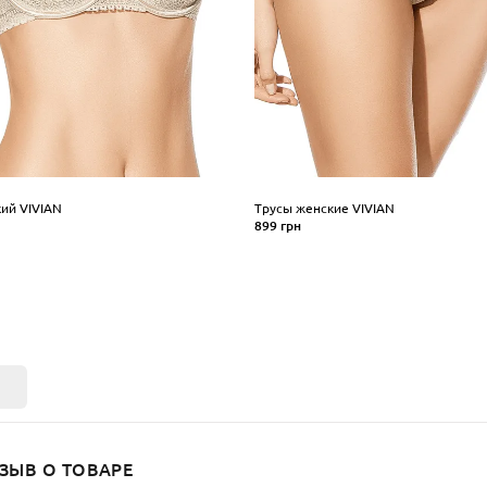
ий VIVIAN
Трусы женские VIVIAN
899 грн
Размер
0
85
90
95
S
M
L
XL
аши
КУПИТЬ
ПИТЬ
ЗЫВ О ТОВАРЕ