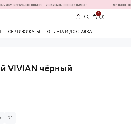
бота, яку відчуваєш щодня ~ дякуємо, що ви з нами !
Безкоштовна
0
Ы
СЕРТИФИКАТЫ
ОПЛАТА И ДОСТАВКА
Укр
Рус
й VIVIAN чёрный
0
95