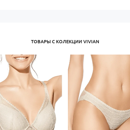
формованная чашка для ест
косточки для надёжной под
глубокий V-вырез для краси
кружевной дизайн с прозра
комфортная посадка на каж
ТОВАРЫ С КОЛЕКЦИИ VIVIAN