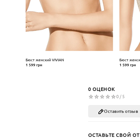
Бюст женский VIVIAN
Бюст женск
1 599 грн
1 599 грн
Размер
Размер
70
75
80
85
90
95
70
75
8
Размер чаши
Размер ч
0 ОЦЕНОК
B
B
0 / 5
КУПИТЬ
КУ
Оставить отзыв
ОСТАВЬТЕ СВОЙ ОТ