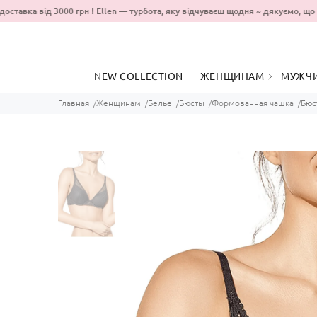
ставка від 3000 грн ! Ellen — турбота, яку відчуваєш щодня ~ дякуємо,
NEW COLLECTION
ЖЕНЩИНАМ
МУЖЧ
Главная
Женщинам
Бельё
Бюсты
Формованная чашка
Бюс
ОДЕЖДА ДЛЯ
ОДЕЖ
ПРОГУЛОК
ДОМА
ОДЯГ ДЛЯ ДОМУ ТА
ОДЯГ 
СНУ
ПРОГ
БЕЛЬЁ
БЕЛЬ
КУПАЛЬНИКИ