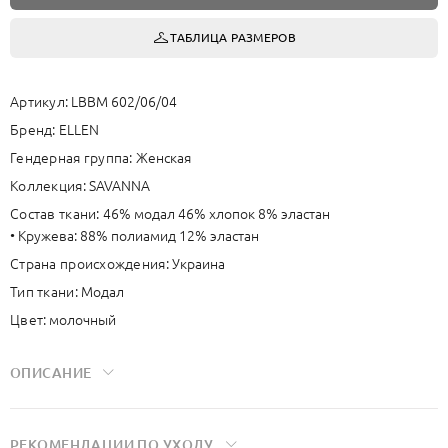
ТАБЛИЦА РАЗМЕРОВ
Артикул:
LBBM 602/06/04
Бренд:
ELLEN
Гендерная группа:
Женская
Коллекция:
SAVANNA
Состав ткани:
46% модал 46% хлопок 8% эластан
• Кружева: 88% полиамид 12% эластан
Страна происхождения:
Украина
Тип ткани:
Модал
Цвет:
молочный
ОПИСАНИЕ
Мягкая ткань на основе модала дает исключительно приятные
РЕКОМЕНДАЦИИ ПО УХОДУ