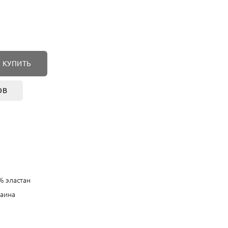
КУПИТЬ
ОВ
% эластан
аина