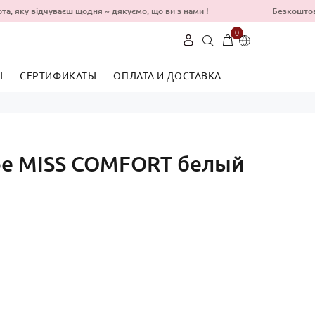
бота, яку відчуваєш щодня ~ дякуємо, що ви з нами !
Безкоштовна
0
Ы
СЕРТИФИКАТЫ
ОПЛАТА И ДОСТАВКА
Укр
Рус
ое MISS COMFORT белый