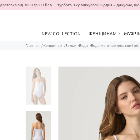
ставка від 3000 грн ! Ellen — турбота, яку відчуваєш щодня ~ дякуємо,
NEW COLLECTION
ЖЕНЩИНАМ
МУЖЧ
Главная
Женщинам
Бельё
Боди
Боди женское miss comfort
ОДЕЖДА ДЛЯ
ОДЕЖ
ПРОГУЛОК
ДОМА
ОДЯГ ДЛЯ ДОМУ ТА
ОДЯГ 
СНУ
ПРОГ
БЕЛЬЁ
БЕЛЬ
КУПАЛЬНИКИ