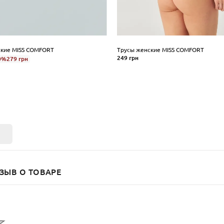
ские MISS COMFORT
Трусы женские MISS COMFORT
249 грн
0%
279 грн
Размер
XS
S
M
L
XL
XL
XXL
КУПИТЬ
ПИТЬ
ЗЫВ О ТОВАРЕ