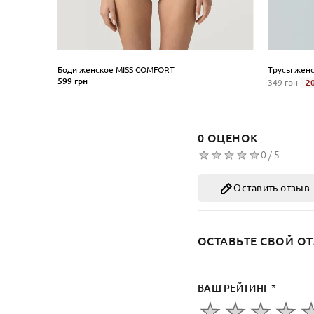
Боди женское MISS COMFORT
Трусы жен
599 грн
349 грн
-2
Размер
Размер
S
M
L
XL
XXL
S
M
L
0 ОЦЕНОК
КУПИТЬ
КУ
0 / 5
Оставить отзыв
ОСТАВЬТЕ СВОЙ ОТ
ВАШ РЕЙТИНГ *