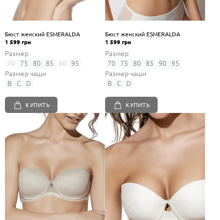
Бюст женский ESMERALDA
Бюст женский ESMERALDA
1 599 грн
1 599 грн
Размер
Размер
70
75
80
85
90
95
70
75
80
85
90
95
Размер чаши
Размер чаши
B
C
D
B
C
D
КУПИТЬ
КУПИТЬ