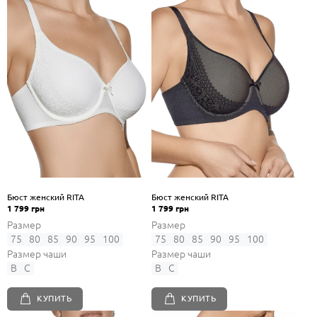
Бюст женский RITA
Бюст женский RITA
1 799 грн
1 799 грн
Размер
Размер
75
80
85
90
95
100
75
80
85
90
95
100
Размер чаши
Размер чаши
B
C
B
C
КУПИТЬ
КУПИТЬ