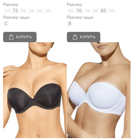
Размер
Размер
70
75
80
85
90
95
65
70
75
80
85
90
Размер чаши
Размер чаши
C
B
КУПИТЬ
КУПИТЬ