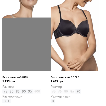
Бюст женский RITA
Бюст женский ADELA
1 799 грн
1 499 грн
Размер
Размер
75
80
85
90
95
100
70
75
80
85
90
Размер чаши
Размер чаши
B
C
B