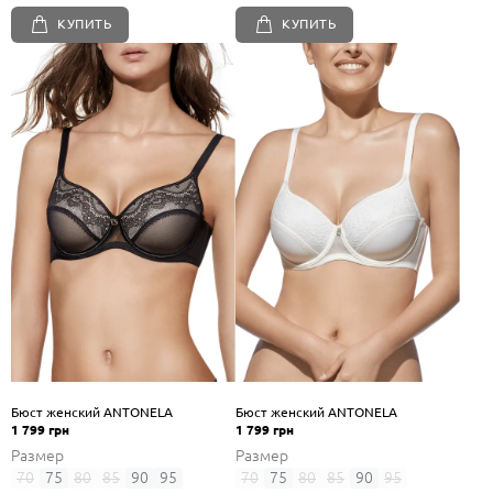
КУПИТЬ
КУПИТЬ
Бюст женский ANTONELA
Бюст женский ANTONELA
1 799 грн
1 799 грн
Размер
Размер
70
75
80
85
90
95
70
75
80
85
90
95