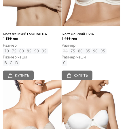
Бюст женский ESMERALDA
Бюст женский LIVIA
1 599 грн
1 499 грн
Размер
Размер
70
75
80
85
90
95
70
75
80
85
90
95
Размер чаши
Размер чаши
B
C
D
C
КУПИТЬ
КУПИТЬ