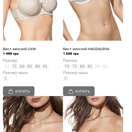
Бюст женский LIVIA
Бюст женский MAGDALENA
1 499 грн
1 599 грн
Размер
Размер
70
75
80
85
90
95
70
75
80
85
90
95
Размер чаши
Размер чаши
C
C
КУПИТЬ
КУПИТЬ