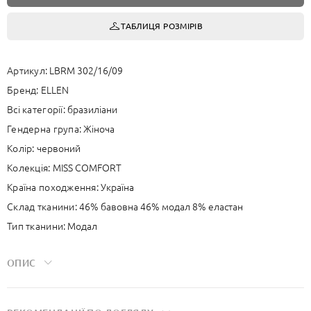
ТАБЛИЦЯ РОЗМІРІВ
Артикул:
LBRM 302/16/09
Бренд:
ELLEN
Всі категорії:
бразиліани
Гендерна група:
Жіноча
Колір:
червоний
Колекція:
MISS COMFORT
Країна походження:
Україна
Склад тканини:
46% бавовна 46% модал 8% еластан
Тип тканини:
Модал
ОПИС
М'яка тканина на основі модалу дає винятково приємне відчуття