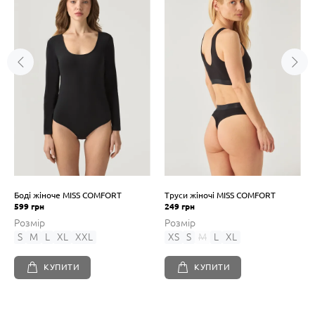
Боді жіноче MISS COMFORT
Труси жіночі MISS COMFORT
599 грн
249 грн
Розмір
Розмір
S
M
L
XL
XXL
XS
S
M
L
XL
КУПИТИ
КУПИТИ