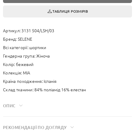
ТАБЛИЦЯ РОЗМІРІВ
Артикул:
3131 504/LSH/03
Бренд:
SELENE
Всі категорії:
шортики
Гендерна група:
Жіноча
Колір:
бежевий
Колекція:
MIA
Країна походження:
Іспанія
Склад тканини:
84% поліамід 16% елестан
ОПИС
Коригуючі шортики з “лазерним кроєм” без швів, ідеальні для
мінімізації нерівностей та запобігання натиранням. Пояс
РЕКОМЕНДАЦIЇ ПО ДОГЛЯДУ
термоскріплений, що забезпечує ідеальну посадку та абсолютний