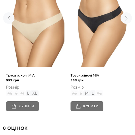
Труси жіночі MIA
Труси жіночі MIA
559 грн
559 грн
Розмір
Розмір
XS
S
M
L
XL
XS
S
M
L
XL
КУПИТИ
КУПИТИ
0 ОЦІНОК