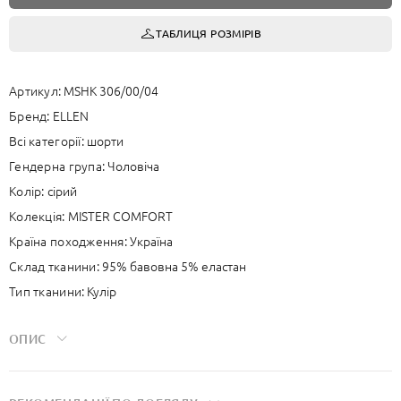
ТАБЛИЦЯ РОЗМІРІВ
Артикул:
MSHK 306/00/04
Бренд:
ELLEN
Всі категорії:
шорти
Гендерна група:
Чоловіча
Колір:
сірий
Колекція:
MISTER COMFORT
Країна походження:
Україна
Склад тканини:
95% бавовна 5% еластан
Тип тканини:
Кулір
ОПИС
Завдяки еластану бавовна добре тягнеться, м’яко лягає по тілу та