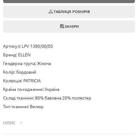
ТАБЛИЦЯ РОЗМІРІВ
ЗАМIРИ
Артикул:
LPV 1380/00/05
Бренд:
ELLEN
Гендерна група:
Жіноча
Колір:
бордовий
Колекція:
PATRICIA
Країна походження:
Україна
Склад тканини:
80% бавовна 20% поліестер
Тип тканини:
Велюр
ОПИС
Прогулянковий костюм з кофтою та штанами. Кофта прямого