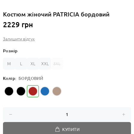
Костюм жіночий PATRICIA бордовий
2229 грн
Залишити відгук
Розмір
M
L
XL
XXL
3XL
Колір:
БОРДОВИЙ
КУПИТИ