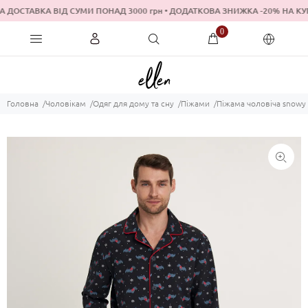
 ДОСТАВКА ВІД СУМИ ПОНАД 3000 грн • ДОДАТКОВА ЗНИЖКА -20% 
0
Головна
Чоловікам
Одяг для дому та сну
Піжами
Піжама чоловіча snowy