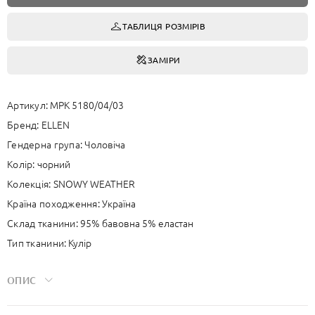
ТАБЛИЦЯ РОЗМІРІВ
ЗАМIРИ
Артикул:
MPK 5180/04/03
Бренд:
ELLEN
Гендерна група:
Чоловіча
Колір:
чорний
Колекція:
SNOWY WEATHER
Країна походження:
Україна
Склад тканини:
95% бавовна 5% еластан
Тип тканини:
Кулір
ОПИС
Чоловіча піжама зі штанами та піджаком. Класичний верx - піджак