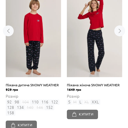
Піжама дитяча SNOWY WEATHER
Піжама жіноча SNOWY WEATHER
929 грн
1649 грн
Розмір
Розмір
92
98
104
110
116
122
S
M
L
XL
XXL
128
134
140
146
152
158
КУПИТИ
КУПИТИ