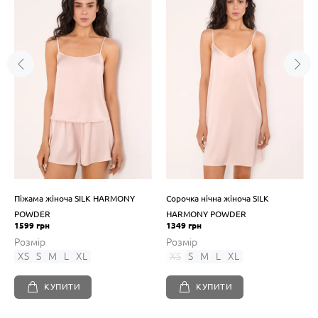
Піжама жіноча SILK HARMONY
Сорочка нічна жіноча SILK
POWDER
HARMONY POWDER
1599 грн
1349 грн
Розмір
Розмір
XS
S
M
L
XL
XS
S
M
L
XL
КУПИТИ
КУПИТИ