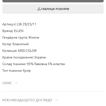
ТАБЛИЦЯ РОЗМІРІВ
Артикул:
LSK 29/25/11
Бренд:
ELLEN
Гендерна група:
Жіноча
Колір:
блакитний
Колекція:
MISS COLOR
Країна походження:
Україна
Склад тканини:
95% бавовна 5% еластан
Тип тканини:
Кулір
ОПИС
Завдяки еластану бавовна добре тягнеться, м’яко лягає по тілу та
РЕКОМЕНДАЦIЇ ПО ДОГЛЯДУ
зберігає форму після прання. Тканина має чудову