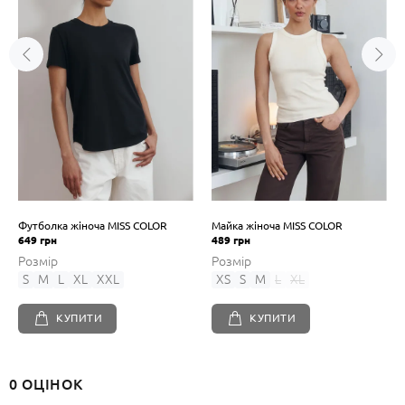
Футболка жіноча MISS COLOR
Майка жіноча MISS COLOR
649 грн
489 грн
Розмір
Розмір
S
M
L
XL
XXL
XS
S
M
L
XL
КУПИТИ
КУПИТИ
0 ОЦІНОК