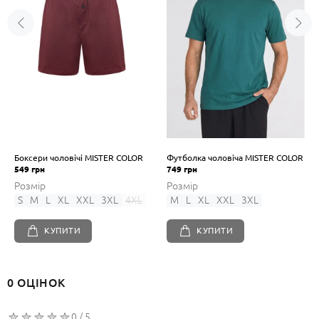
Боксери чоловічі MISTER COLOR
Футболка чоловіча MISTER COLOR
549 грн
749 грн
Розмір
Розмір
S
M
L
XL
XXL
3XL
4XL
M
L
XL
XXL
3XL
КУПИТИ
КУПИТИ
0 ОЦІНОК
0 / 5