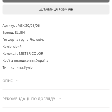
ТАБЛИЦЯ РОЗМІРІВ
Артикул:
MSK 20/05/06
Бренд:
ELLEN
Гендерна група:
Чоловіча
Колір:
сірий
Колекція:
MISTER COLOR
Країна походження:
Україна
Тип тканини:
Кулір
ОПИС
Завдяки еластану бавовна добре тягнеться, м’яко лягає по тілу та
РЕКОМЕНДАЦIЇ ПО ДОГЛЯДУ
зберігає форму після прання. Тканина має чудову
повітропроникність, дарує комфорт і не обмежує рухів —
- Делікатний режим прання при температурі 30 градусів.