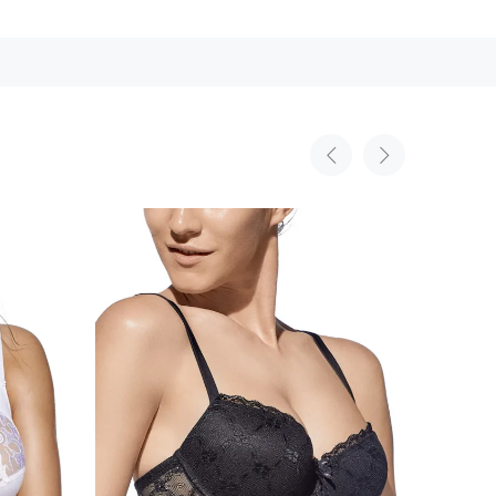
дного силуету;
фекту;
під одягом;
ен день;
изайн.