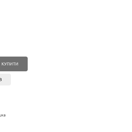
КУПИТИ
В
шка