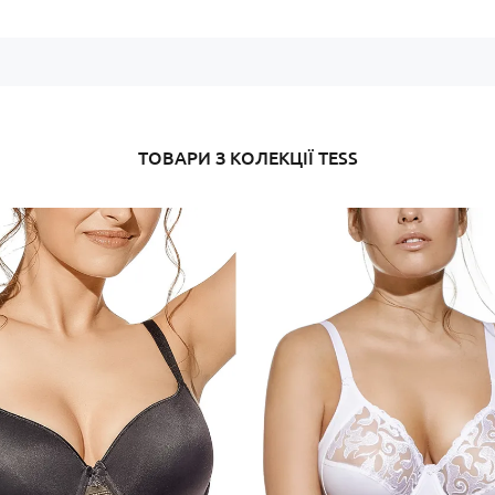
формована чашка для приро
рівний контур без push-up е
гладка поверхня, непомітна 
комфортна підтримка на кож
лаконічний універсальний д
ТОВАРИ З КОЛЕКЦІЇ TESS