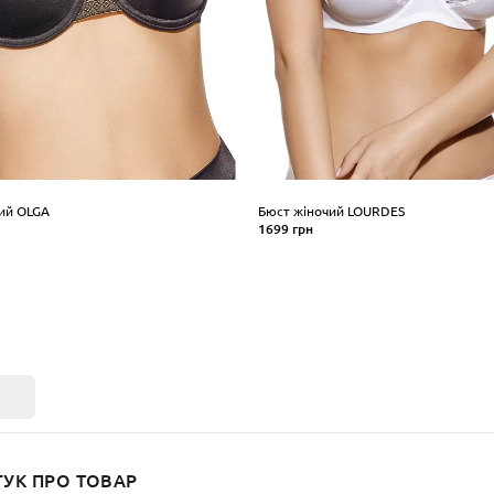
ий OLGA
Бюст жіночий LOURDES
1699 грн
Розмір
5
90
95
100
105
80
85
90
95
шки
Розмір чашки
C
ПИТИ
КУПИТИ
к
ГУК ПРО ТОВАР