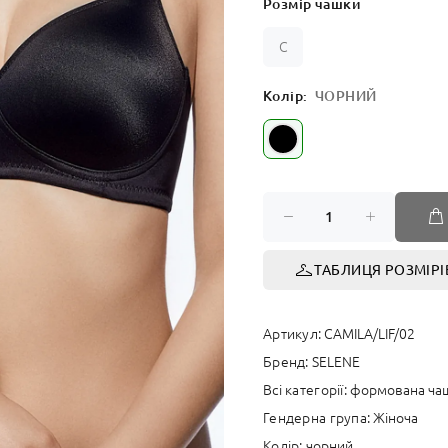
Розмір чашки
СПОРТ
C
Колір:
ЧОРНИЙ
ТАБЛИЦЯ РОЗМІРІ
Артикул:
CAMILA/LIF/02
Бренд:
SELENE
Всі категорії:
формована ча
Гендерна група:
Жіноча
Колір:
чорний