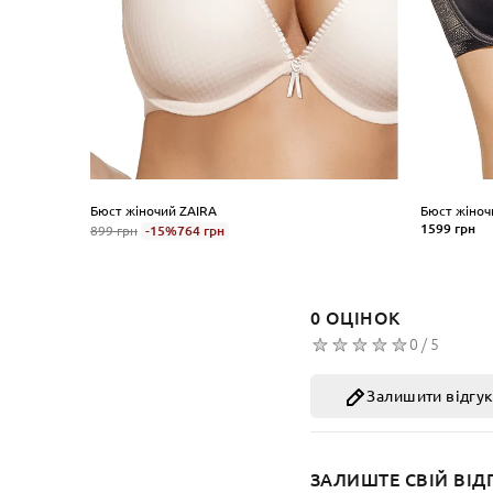
Бюст жіночий ZAIRA
Бюст жіноч
1599 грн
899 грн
-15%
764 грн
Розмір
Розмір
75
80
8
70
75
80
Розмір ча
Розмір чашки
0 ОЦІНОК
C
C
0 / 5
КУ
КУПИТИ
Залишити відгу
ЗАЛИШТЕ СВІЙ ВІД