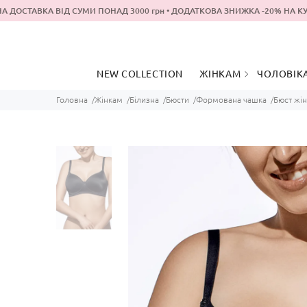
ДОСТАВКА ВІД СУМИ ПОНАД 3000 грн • ДОДАТКОВА ЗНИЖКА -20% Н
NEW COLLECTION
ЖІНКАМ
ЧОЛОВІК
Головна
Жінкам
Білизна
Бюсти
Формована чашка
Бюст жін
ОДЯГ ДЛЯ
ОДЯГ ДЛ
ПРОГУЛЯНОК
СНУ
ОДЯГ ДЛЯ ДОМУ ТА
ОДЯГ ДЛ
СНУ
ПРОГУЛ
БІЛИЗНА
БІЛИЗНА
КУПАЛЬНИКИ