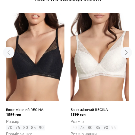
Бюст жіночий REGINA
Бюст жіночий REGINA
1599 грн
1599 грн
Розмір
Розмір
70
75
80
85
90
70
75
80
85
90
95
Розмір чашки
Розмір чашки