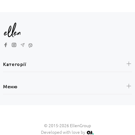
Категорії
Жінкам
Меню
Чоловікам
Дітям
Головна
Sale
Партнерам
© 2015-2026 EllenGroup
Оплата та доставка
Developed with love by