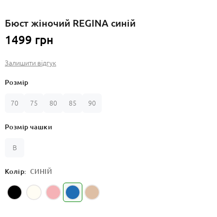
Бюст жіночий REGINA синій
1499 грн
Залишити відгук
Розмір
70
75
80
85
90
Розмір чашки
B
Колір:
СИНІЙ