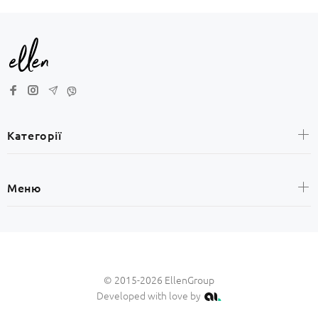
Категорії
Жінкам
Меню
Чоловікам
Дітям
Головна
Sale
Партнерам
© 2015-2026 EllenGroup
Оплата та доставка
Developed with love by
Про нас