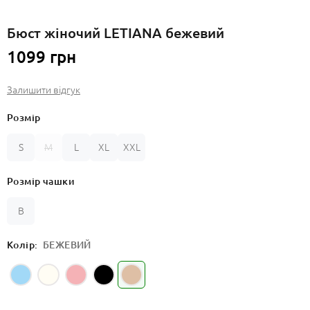
Бюст жіночий LETIANA бежевий
1099 грн
Залишити відгук
Розмір
S
M
L
XL
XXL
Розмір чашки
B
Колір:
БЕЖЕВИЙ