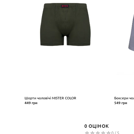
Шорти чоловічі MISTER COLOR
Боксери чо
449 грн
549 грн
Розмір
Розмір
M
L
XL
XXL
3XL
4XL
M
L
XL
0 ОЦІНОК
КУПИТИ
КУ
0 / 5