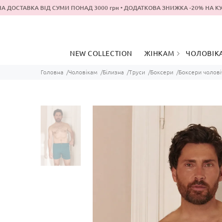
ДОСТАВКА ВІД СУМИ ПОНАД 3000 грн • ДОДАТКОВА ЗНИЖКА -20% Н
NEW COLLECTION
ЖІНКАМ
ЧОЛОВІК
Головна
Чоловікам
Білизна
Труси
Боксери
Боксери чоловіч
ОДЯГ ДЛЯ
ОДЯГ ДЛ
ПРОГУЛЯНОК
СНУ
ОДЯГ ДЛЯ ДОМУ ТА
ОДЯГ ДЛ
СНУ
ПРОГУЛ
БІЛИЗНА
БІЛИЗНА
КУПАЛЬНИКИ