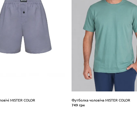
ловічі MISTER COLOR
Футболка чоловіча MISTER COLOR
749 грн
Розмір
XXL
4XL
M
L
XL
XXL
3XL
ПИТИ
КУПИТИ