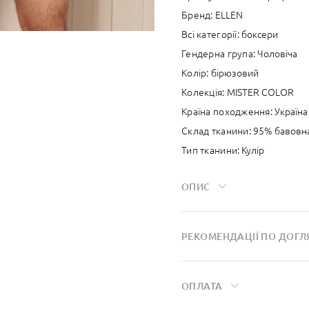
Бренд:
ELLEN
Всі категорії:
боксери
Гендерна група:
Чоловіча
Колір:
бірюзовий
Колекція:
MISTER COLOR
Країна походження:
Україна
Склад тканини:
95% бавовна
Тип тканини:
Кулір
ОПИС
Завдяки еластану бавовна до
РЕКОМЕНДАЦIЇ ПО ДОГЛ
після прання. Тканина має ч
рухів — ідеально для сну та
- Делікатний режим прання п
- Не використовувати відбіл
ОПЛАТА
- Не прати разом з речами к