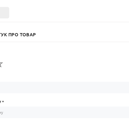
к
ГУК ПРО ТОВАР
 *