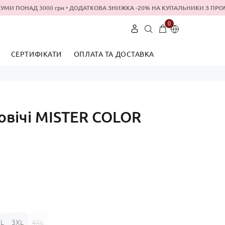
УМИ ПОНАД 3000 грн • ДОДАТКОВА ЗНИЖКА -20% НА КУПАЛЬНИКИ З
0
СЕРТИФIКАТИ
ОПЛАТА ТА ДОСТАВКА
Укр
Рус
овічі MISTER COLOR
L
3XL
4XL