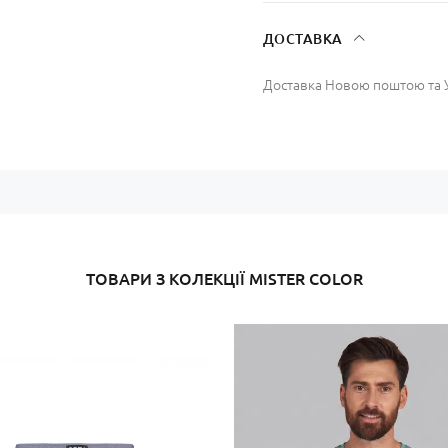
- Прасувати при низьких тем
Оплата картою онлайн, оплат
- Сушити природнім способо
відділенні Нової пошти ( ком
ДОСТАВКА
Доставка Новою поштою та У
ТОВАРИ З КОЛЕКЦІЇ MISTER COLOR