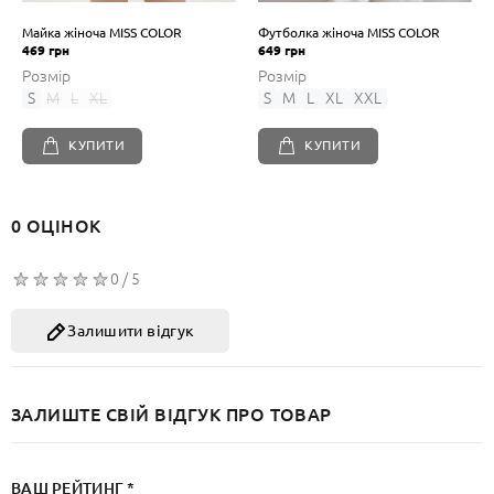
Майка жіноча MISS COLOR
Футболка жіноча MISS COLOR
469 грн
649 грн
Розмір
Розмір
S
M
L
XL
S
M
L
XL
XXL
КУПИТИ
КУПИТИ
0 ОЦІНОК
0 / 5
Залишити відгук
ЗАЛИШТЕ СВІЙ ВІДГУК ПРО ТОВАР
ВАШ РЕЙТИНГ *