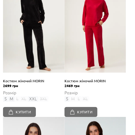
Костюм жіночий MORIN
Костюм жіночий MORIN
2699 грн
2469 грн
Розмір
Розмір
S
M
L
XL
XXL
3XL
S
M
L
XL
КУПИТИ
КУПИТИ