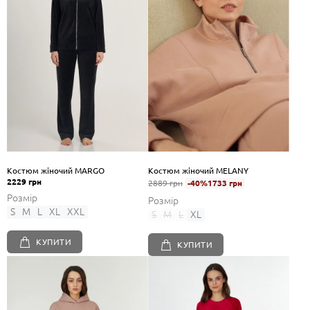
Костюм жіночий MARGO
Костюм жіночий MELANY
2229 грн
2889 грн
-40%
1733 грн
Розмір
Розмір
S
M
L
XL
XXL
S
M
L
XL
КУПИТИ
КУПИТИ