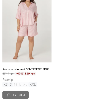
Костюм жіночий SENTIMENT PINK
2549 грн
-40%
1529 грн
Розмір
XS
S
M
L
XL
XXL
КУПИТИ