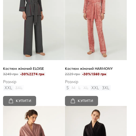
Костюм жіночий ELOISE
Костюм жіночий HARMONY
3249 грн
-30%
2274 грн
2229 грн
-30%
1560 грн
Розмір
Розмір
XXL
3XL
S
M
L
XL
XXL
3XL
КУПИТИ
КУПИТИ