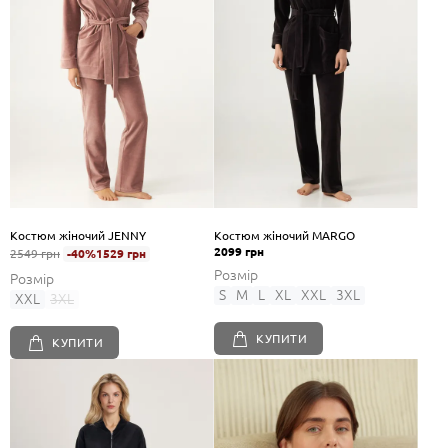
Костюм жіночий JENNY
Костюм жіночий MARGO
2099 грн
2549 грн
-40%
1529 грн
Розмір
Розмір
S
M
L
XL
XXL
3XL
XXL
3XL
КУПИТИ
КУПИТИ