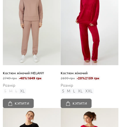
Костюм жіночий MELANY
Костюм жіночий
2749 грн
-40%
1649 грн
2699 грн
-20%
2159 грн
Розмір
Розмір
S
M
L
XL
S
M
L
XL
XXL
КУПИТИ
КУПИТИ