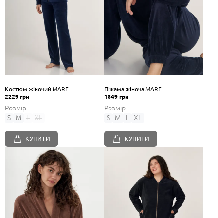
Костюм жіночий MARE
Піжама жіноча MARE
2229 грн
1849 грн
Розмір
Розмір
S
M
L
XL
S
M
L
XL
КУПИТИ
КУПИТИ