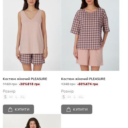
Костюм жіночий PLEASURE
Костюм жіночий PLEASURE
1169 грн
-30%
818 грн
1348 грн
-50%
674 грн
Розмір
Розмір
S
M
L
XL
S
M
L
XL
КУПИТИ
КУПИТИ