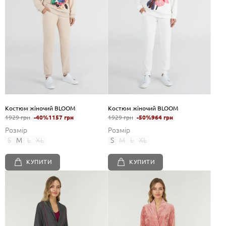
Костюм жіночий BLOOM
Костюм жіночий BLOOM
1929 грн
-40%
1157 грн
1929 грн
-50%
964 грн
Розмір
Розмір
S
M
L
XL
S
M
L
XL
КУПИТИ
КУПИТИ